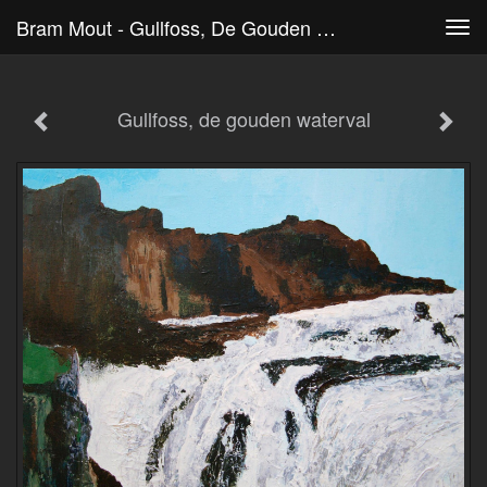
Bram Mout - Gullfoss, De Gouden Waterval
Tog
navi
Gullfoss, de gouden waterval