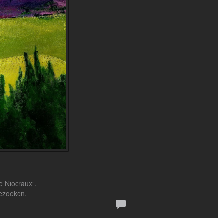
e Niocraux”.
bezoeken.