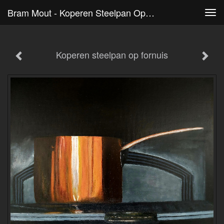
Bram Mout - Koperen Steelpan Op Fornuis
Tog
navi
Koperen steelpan op fornuis